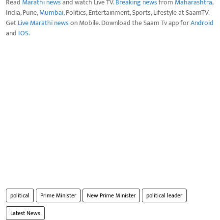
Read
Marathi news
and watch Live TV.
Breaking news
from
Maharashtra
,
India, Pune,
Mumbai
, Politics, Entertainment, Sports, Lifestyle at SaamTV.
Get
Live Marathi news
on Mobile. Download the Saam Tv app for
Android
and
IOS
.
political
Prime Minister
New Prime Minister
political leader
Latest News