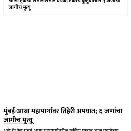
आणि ट्रकची समोरासमोर धडक; एकाच कुटुंबातील ५ जणांचा
जागीच मृत्यू
मुंबई-आग्रा महामार्गावर तिहेरी अपघात; ६ जणांचा
जागीच मृत्यू