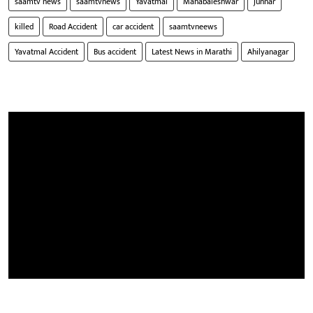
saamtv news
saamtvnews
Yavatmal
Mahabaleshwar
junnar
killed
Road Accident
car accident
saamtvneews
Yavatmal Accident
Bus accident
Latest News in Marathi
Ahilyanagar