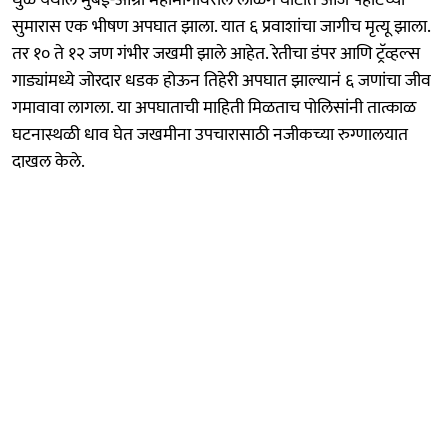
धुळे येथील मुंबई-आग्रा महामार्गावरील लळिंग घाटात आज पहाटेच्या
सुमारास एक भीषण अपघात झाला. यात ६ प्रवाशांचा जागीच मृत्यू झाला.
तर १० ते १२ जण गंभीर जखमी झाले आहेत. रेतीचा डंपर आणि ट्रॅव्हल्स
गाड्यांमध्ये जोरदार धडक होऊन तिहेरी अपघात झाल्यानं ६ जणांचा जीव
गमावावा लागला. या अपघाताची माहिती मिळताच पोलिसांनी तात्काळ
घटनास्थळी धाव घेत जखमीना उपचारासाठी नजीकच्या रुग्णालयात
दाखल केले.