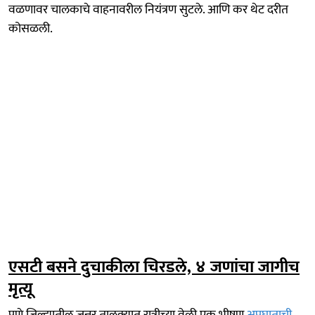
वळणावर चालकाचे वाहनावरील नियंत्रण सुटले. आणि कर थेट दरीत
कोसळली.
एसटी बसने दुचाकीला चिरडले, ४ जणांचा जागीच
मृत्यू
पुणे जिल्ह्यातील जुन्नर तालुक्यात रात्रीच्या वेळी एक भीषण
अपघाताची