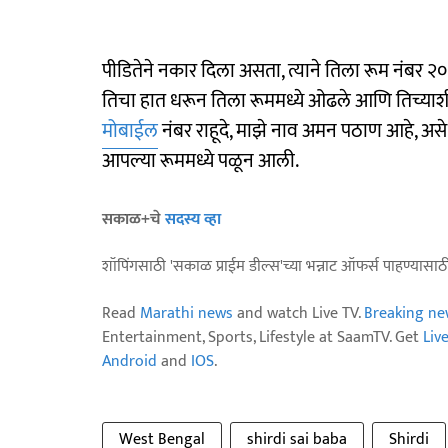
पीडितेने नकार दिला असता, त्याने तिला रूम नंबर २
तिचा हात धरून तिला रूममध्ये ओढले आणि तिच्याश
मोबाईल
नंबर राहूदे, माझे नाव अमन पठाण आहे, अ
आपल्या रूममध्ये पळून आली.
सकाळ+चे
सदस्य व्हा
शॉपिंगसाठी 'सकाळ प्राईम डील्स'च्या भन्नाट ऑफर्स पाहण्यासा
Read
Marathi news
and watch Live TV.
Breaking ne
Entertainment, Sports, Lifestyle at SaamTV. Get
Liv
Android
and
IOS
.
West Bengal
shirdi sai baba
Shirdi