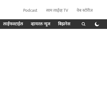
Podcast
साम लाईव्ह TV
वेब स्टोरीज
लाईफस्टाईल
व्हायरल न्यूज
बिझनेस