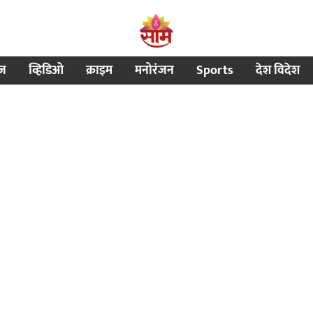
ीज
व्हिडिओ
क्राइम
मनोरंजन
Sports
देश विदेश