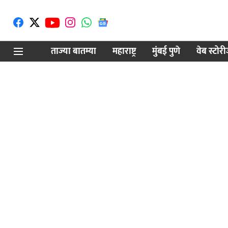
ताज्या बातम्या
महाराष्ट्र
मुंबई पुणे
वेब स्टोर