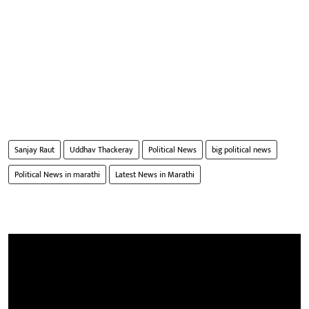
Sanjay Raut
Uddhav Thackeray
Political News
big political news
Political News in marathi
Latest News in Marathi