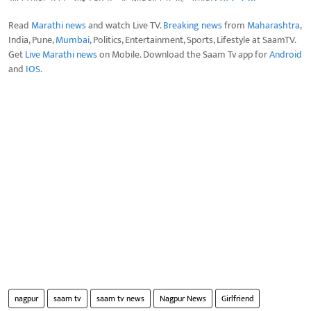
Read
Marathi news
and watch Live TV.
Breaking news
from
Maharashtra
,
India, Pune,
Mumbai
, Politics, Entertainment, Sports, Lifestyle at SaamTV.
Get
Live Marathi news
on Mobile. Download the Saam Tv app for
Android
and
IOS
.
nagpur
saam tv
saam tv news
Nagpur News
Girlfriend