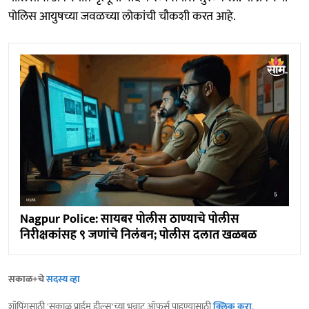
पोलिस आयुषच्या जवळच्या लोकांची चौकशी करत आहे.
Nagpur Police: सायबर पोलीस ठाण्याचे पोलीस
निरीक्षकांसह ९ जणांचे निलंबन; पोलीस दलात खळबळ
सकाळ+चे
सदस्य व्हा
शॉपिंगसाठी 'सकाळ प्राईम डील्स'च्या भन्नाट ऑफर्स पाहण्यासाठी
क्लिक करा
.