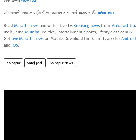
सकाळ+चे
सदस्य व्हा
शॉपिंगसाठी 'सकाळ प्राईम डील्स'च्या भन्नाट ऑफर्स पाहण्यासाठी
क्लिक करा
.
Read
Marathi news
and watch Live TV.
Breaking news
from
Maharashtra
,
India, Pune,
Mumbai
, Politics, Entertainment, Sports, Lifestyle at SaamTV.
Get
Live Marathi news
on Mobile. Download the Saam Tv app for
Android
and
IOS
.
Kolhapur
Satej patil
Kolhapur News