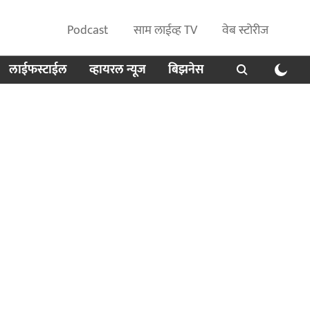
Podcast
साम लाईव्ह TV
वेब स्टोरीज
लाईफस्टाईल
व्हायरल न्यूज
बिझनेस