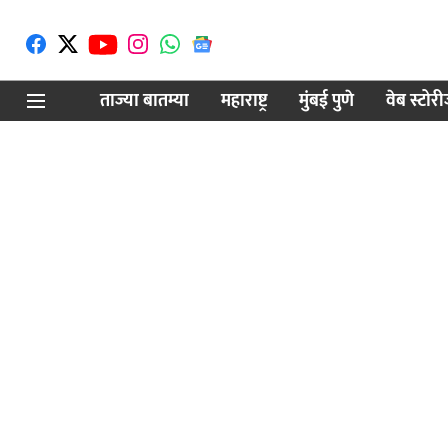
ताज्या बातम्या
महाराष्ट्र
मुंबई पुणे
वेब स्टोर