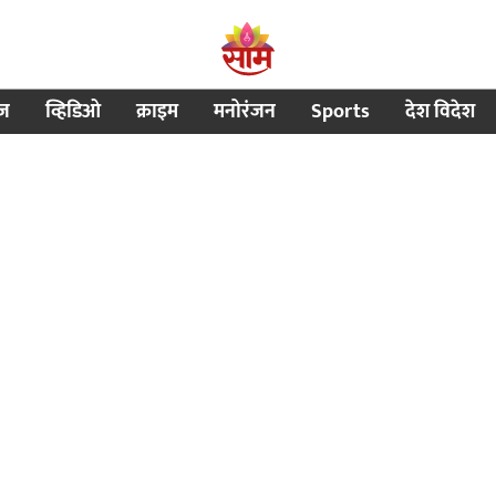
ीज
व्हिडिओ
क्राइम
मनोरंजन
Sports
देश विदेश