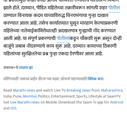
या प्रकारामुळे काही काळ आगार परिसरात तणावाचे वातावरण निर्माण
झाले होते. दरम्यान, पीडित महिलेच्या तक्रारीवरून सांगली शहर
पोलीस
ठाण्यात विनायक कदम याच्याविरुद्ध विनयभंगाचा गुन्हा दाखल
करण्यात आला आहे. तसेच कार्यालयात घुसून मारहाण केल्याप्रकरणी
महिलेच्या नातेवाईकांविरोधातही अदखलपात्र गुन्ह्याची नोंद करण्यात
आली आहे. या संपूर्ण प्रकरणाची
पोलीसां
कडून चौकशी सुरू असून दोन्ही
बाजूंचे जबाब नोंदवण्याचे काम सुरू आहे. दरम्यान कामाच्या ठिकाणी
महिलांच्या सुरक्षिततेचा प्रश्न पुन्हा एकदा ऐरणीवर आला आहे.
सकाळ+चे
सदस्य व्हा
शॉपिंगसाठी 'सकाळ प्राईम डील्स'च्या भन्नाट ऑफर्स पाहण्यासाठी
क्लिक करा
.
Read
Marathi news
and watch Live TV.
Breaking news
from
Maharashtra
,
India, Pune,
Mumbai
, Politics, Entertainment, Sports, Lifestyle at SaamTV.
Get
Live Marathi news
on Mobile. Download the Saam Tv app for
Android
and
IOS
.