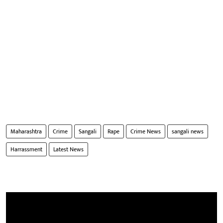
Maharashtra
Crime
Sangali
Rape
Crime News
sangali news
Harrassment
Latest News