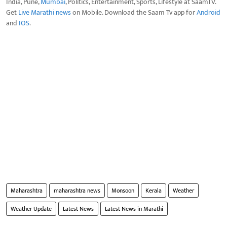
India, Pune,
Mumbai
, Politics, Entertainment, Sports, Lifestyle at SaamTV.
Get
Live Marathi news
on Mobile. Download the Saam Tv app for
Android
and
IOS
.
Maharashtra
maharashtra news
Monsoon
Kerala
Weather
Weather Update
Latest News
Latest News in Marathi