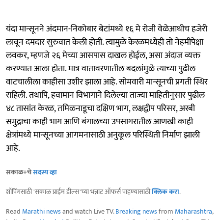
यंदा मान्सूनने अंदमान-निकोबार बेटांमध्ये १६ मे रोजी वेळेआधीच हजेरी
लावून दमदार सुरुवात केली होती. त्यामुळे केरळमध्येही तो नेहमीपेक्षा
लवकर, म्हणजे २६ मेच्या आसपास दाखल होईल, असा अंदाज व्यक्त
करण्यात आला होता. मात्र वातावरणातील बदलांमुळे त्याच्या पुढील
वाटचालीला काहीसा उशीर झाला आहे. सोमवारी मान्सूनची प्रगती स्थिर
राहिली. तथापि, हवामान विभागाने दिलेल्या ताज्या माहितीनुसार पुढील
४८ तासांत केरळ, तमिळनाडूचा दक्षिण भाग, लक्षद्वीप परिसर, अरबी
समुद्राचा काही भाग आणि बंगालच्या उपसागरातील आणखी काही
क्षेत्रांमध्ये मान्सूनच्या आगमनासाठी अनुकूल परिस्थिती निर्माण झाली
आहे.
सकाळ+चे
सदस्य व्हा
शॉपिंगसाठी 'सकाळ प्राईम डील्स'च्या भन्नाट ऑफर्स पाहण्यासाठी
क्लिक करा
.
Read
Marathi news
and watch Live TV.
Breaking news
from
Maharashtra
,