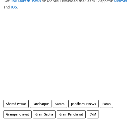
Get
Live Marathi news
on Mobile. Download the Saam Tv app for
Android
and
IOS
.
Sharad Pawar
Pandharpur
Satara
pandharpur news
Patan
Grampanchayat
Gram Sabha
Gram Panchayat
EVM