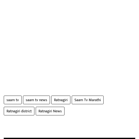
saam tv
saam tv news
Ratnagiri
Saam Tv Marathi
Ratnagiri district
Ratnagiri News