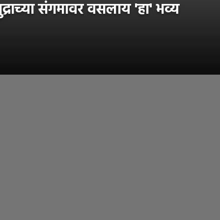
राच्या संगमावर वसलाय 'हा' भव्य