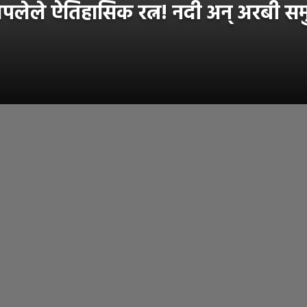
ले ऐतिहासिक रत्न! नदी अन् अरबी समुद्