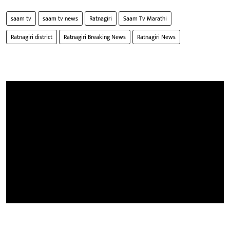
saam tv
saam tv news
Ratnagiri
Saam Tv Marathi
Ratnagiri district
Ratnagiri Breaking News
Ratnagiri News