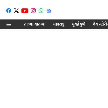
ताज्या बातम्या
महाराष्ट्र
मुंबई पुणे
वेब स्टोर