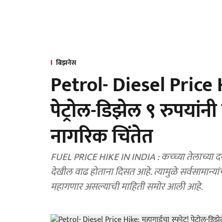
बिझनेस
Petrol- Diesel Price 
पेट्रोल-डिझेल ९ रुपयांन
नागरिक चिंतेत
FUEL PRICE HIKE IN INDIA : कच्च्या तेलाच्या दरामध्ये वाढ झाल्यामुळे इकडे भारतात पेट्रोल-़डिझेल्या दरात
देखील वाढ होताना दिसत आहे. त्यामुळे सर्वसामान्यां
महागणार असल्याची माहिती समोर आली आहे.