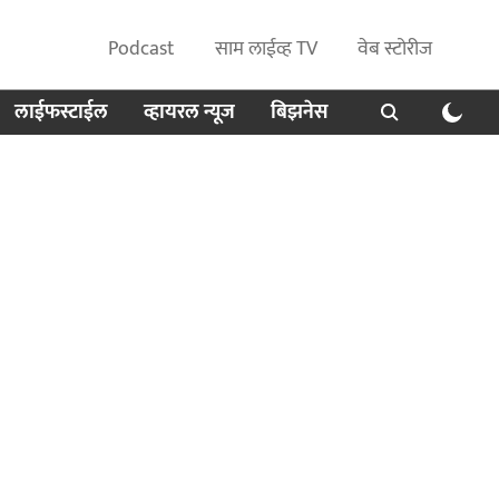
Podcast
साम लाईव्ह TV
वेब स्टोरीज
लाईफस्टाईल
व्हायरल न्यूज
बिझनेस