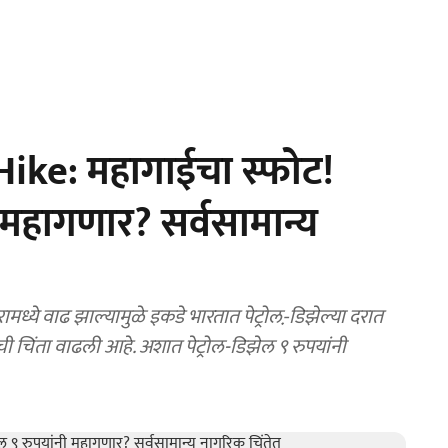
Hike: महागाईचा स्फोट!
ी महागणार? सर्वसामान्य
ची चिंता वाढली आहे. अशात पेट्रोल-डिझेल ९ रुपयांनी