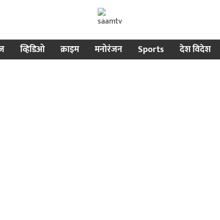
ीज
व्हिडिओ
क्राइम
मनोरंजन
Sports
देश विदेश