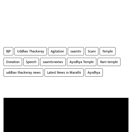
BJP
Uddhav Thackeray
Agitation
saamtv
Scam
Temple
Donation
Speech
saamtvneews
Ayodhya Temple
Ram temple
uddhav thackeray news
Latest News in Marathi
Ayodhya