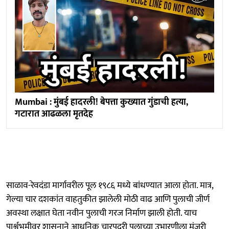
Mumbai : मुंबई हादरली! बेपत्ता कुख्यात गुंडाची हत्या,
गटारात आढळला मृतदेह
साळाव-रेवदंडा मार्गावरील पूल १९८६ मध्ये बांधण्यात आला होता. मात्र,
गेल्या चार दशकांत वाहतुकीत झालेली मोठी वाढ आणि पुलाची जीर्ण
अवस्था लक्षात घेता नवीन पुलाची गरज निर्माण झाली होती. याच
पार्श्वभूमीवर शासनाने आधुनिक चारपदरी पुलाच्या उभारणीला मंजुरी