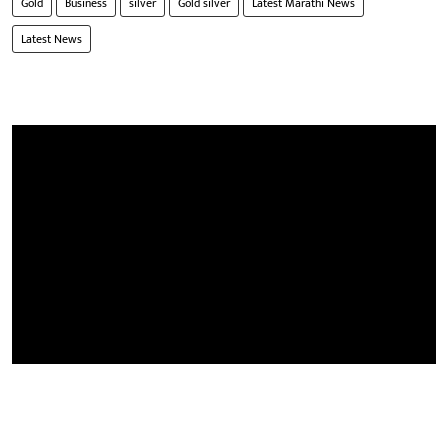
Gold
Business
silver
Gold silver
Latest Marathi News
Latest News