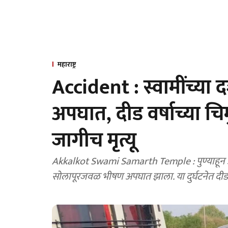
महाराष्ट्र
Accident : स्वामींच्या
अपघात, दीड वर्षाच्या च
जागीच मृत्यू
Akkalkot Swami Samarth Temple : पुण्याहून अक्कलकोटला स्वामी समर्थांच्या दर्शनासाठी जात असताना
सोलापूरजवळ भीषण अपघात झाला. या दुर्घटनेत दीड वर