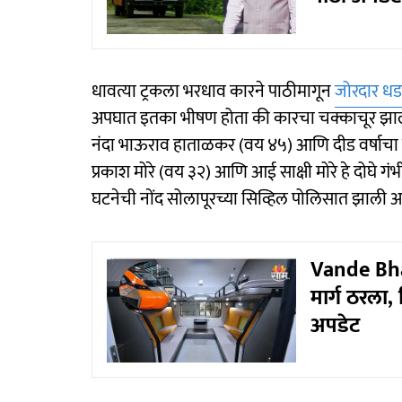
धावत्या ट्रकला भरधाव कारने पाठीमागून
जोरदार ध
अपघात इतका भीषण होता की कारचा चक्काचूर झाला. 
नंदा भाऊराव हाताळकर (वय ४५) आणि दीड वर्षाचा रुद्रा
प्रकाश मोरे (वय ३२) आणि आई साक्षी मोरे हे दोघे ग
घटनेची नोंद सोलापूरच्या सिव्हिल पोलिसात झाल
Vande Bhara
मार्ग ठरला,
अपडेट