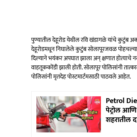
पुण्यातील देहूरोड येथील रवि खंडागळे यांचे कुटुंब 
देहूरोडमधून निघालेले कुटुंब सोलापूरजवळ पोहचल्
दिल्याने भयंकर अपघात झाला अन् क्षणात होत्याचे नव
वाहतूककोंडी झाली होती. सोलापूर पोलिसांनी तात्का
पोलिसांनी मृतदेह पोस्टमार्टमसाठी पाठवले आहेत.
Petrol Dies
पेट्रोल आणि 
शहरातील द