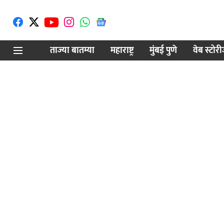
ताज्या बातम्या
महाराष्ट्र
मुंबई पुणे
वेब स्टोर