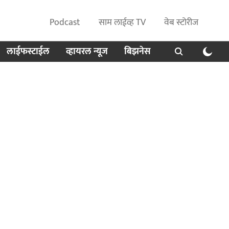
Podcast
साम लाईव्ह TV
वेब स्टोरीज
लाईफस्टाईल
व्हायरल न्यूज
बिझनेस