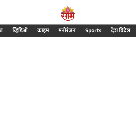
ीज
व्हिडिओ
क्राइम
मनोरंजन
Sports
देश विदेश