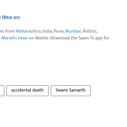
ठी
क्लिक करा
.
ws
from
Maharashtra
, India, Pune,
Mumbai
, Politics,
e Marathi news
on Mobile. Download the Saam Tv app for
accidental death
Swami Samarth