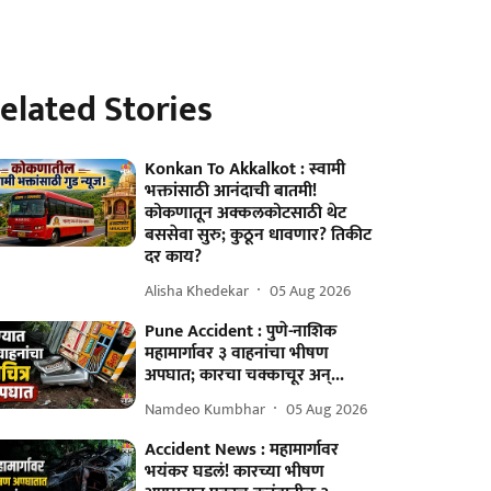
elated Stories
Konkan To Akkalkot : स्वामी
भक्तांसाठी आनंदाची बातमी!
कोकणातून अक्कलकोटसाठी थेट
बससेवा सुरु; कुठून धावणार? तिकीट
दर काय?
Alisha Khedekar
05 Aug 2026
Pune Accident : पुणे-नाशिक
महामार्गावर ३ वाहनांचा भीषण
अपघात; कारचा चक्काचूर अन्...
Namdeo Kumbhar
05 Aug 2026
Accident News : महामार्गावर
भयंकर घडलं! कारच्या भीषण