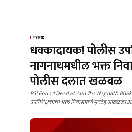
महाराष्ट्र
धक्कादायक! पोलीस उपन
नागनाथमधील भक्त निव
पोलीस दलात खळबळ
PSI Found Dead at Aundha Nagnath Bhakta Niwas: हिंगोली पोलीस विभागातील एक पोलीस
उपनिरीक्षकाचा भक्त निवासमध्ये मृतदेह आढळला आहे. 