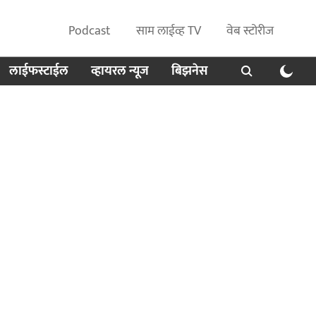
Podcast
साम लाईव्ह TV
वेब स्टोरीज
लाईफस्टाईल
व्हायरल न्यूज
बिझनेस