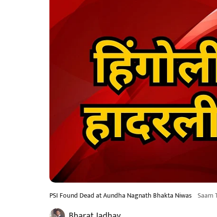
PSI Found Dead at Aundha Nagnath Bhakta Niwas
Saam 
Bharat Jadhav