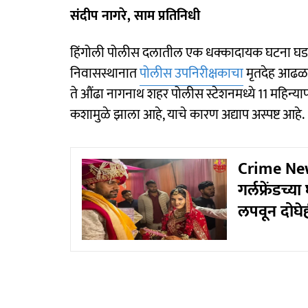
संदीप नागरे, साम प्रतिनिधी
हिंगोली पोलीस दलातील एक धक्कादायक घटना घडली 
निवासस्थानात
पोलीस उपनिरीक्षकाचा
मृतदेह आढळला
ते औंढा नागनाथ शहर पोलीस स्टेशनमध्ये 11 महिन्यापा
कशामुळे झाला आहे, याचे कारण अद्याप अस्पष्ट आहे.
Crime News:
गर्लफ्रेंडच्
लपवून दोघे