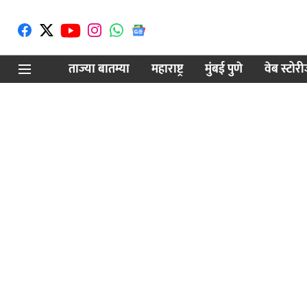
ताज्या बातम्या
महाराष्ट्र
मुंबई पुणे
वेब स्टोर