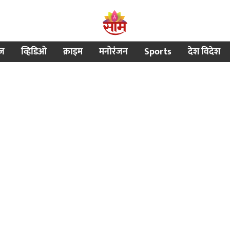
ीज
व्हिडिओ
क्राइम
मनोरंजन
Sports
देश विदेश