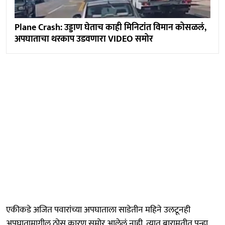
Plane Crash: उड्डाण घेताच काही मिनिटांत विमान कोसळलं,
अपघाताचा थरकाप उडवणारा VIDEO समोर
एकीकडे अजित पवारांच्या अपघाताला साडेतीन महिने उलटूनही
अपघातामागील ठोस कारण समोर आलेलं नाही. त्यात बारामतीत पुन्हा