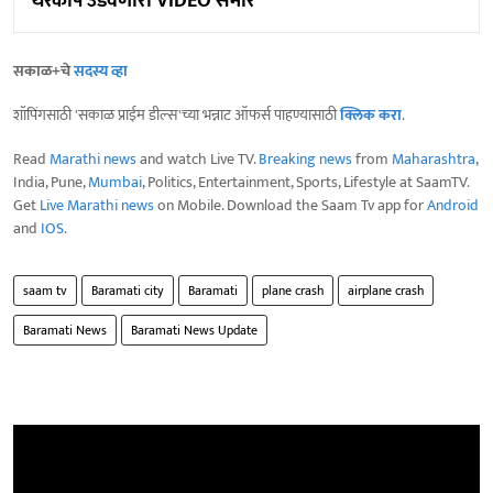
थरकाप उडवणारा VIDEO समोर
सकाळ+चे
सदस्य व्हा
शॉपिंगसाठी 'सकाळ प्राईम डील्स'च्या भन्नाट ऑफर्स पाहण्यासाठी
क्लिक करा
.
Read
Marathi news
and watch Live TV.
Breaking news
from
Maharashtra
,
India, Pune,
Mumbai
, Politics, Entertainment, Sports, Lifestyle at SaamTV.
Get
Live Marathi news
on Mobile. Download the Saam Tv app for
Android
and
IOS
.
saam tv
Baramati city
Baramati
plane crash
airplane crash
Baramati News
Baramati News Update