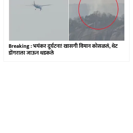
Breaking : भयंकर दुर्घटना! खासगी विमान कोसळलं, थेट
डोंगराला जाऊन धडकले