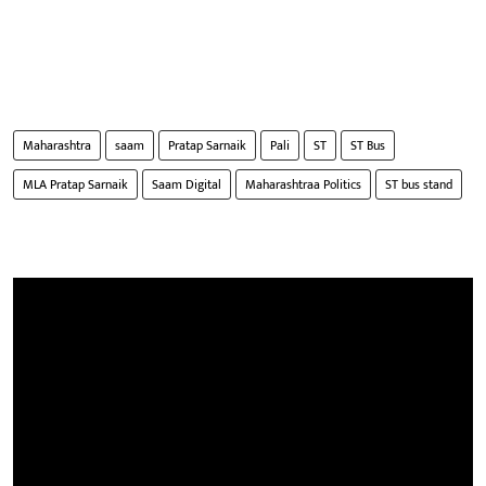
Maharashtra
saam
Pratap Sarnaik
Pali
ST
ST Bus
MLA Pratap Sarnaik
Saam Digital
Maharashtraa Politics
ST bus stand