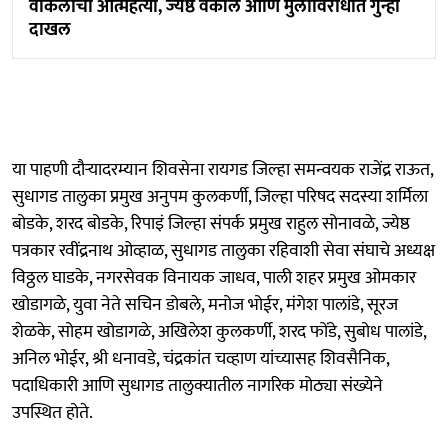
वकिलाची आत्महत्या, ज्येष्ठ वकील आणि मुलाविरोधात गुन्हा
दाखल
या पाहणी दौऱ्यादरम्यान शिवसेना रायगड जिल्हा समन्वयक राजेंद्र राऊत,
सुधागड तालुका प्रमुख अनुपम कुलकर्णी, जिल्हा परिषद सदस्या शर्मिला
बोडके, शरद बोडके, रिपाइं जिल्हा संपर्क प्रमुख राहुल सोनावळे, ज्येष्ठ
पत्रकार रवींद्रनाथ ओव्हाळ, सुधागड तालुका रहिवाशी सेवा संघाचे अध्यक्ष
विठ्ठल घाडके, नगरसेवक विनायक जाधव, पाली शहर प्रमुख ओमकार
खोडागळे, युवा नेते सचिन डोबले, मनोज भोईर, मंगेश पालांडे, सूरज
शेळके, सोहम खोडागळे, अखिलेश कुलकर्णी, शरद फोंडे, सुबोध पालांडे,
अनिल भोईर, श्री धनावडे, चंद्रकांत चव्हाण यांच्यासह शिवसैनिक,
पदाधिकारी आणि सुधागड तालुक्यातील नागरिक मोठ्या संख्येने
उपस्थित होते.