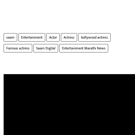
saam
Entertainment
Actor
Actress
bollywood actress
Famous actress
Saam Digital
Entertainment Marathi News