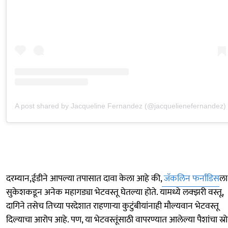
A post shared by Jacqueline Fernandez (@jacquelienefernandez)
दरम्यान,ईडीने आपल्या तपासात दावा केला आहे की,
जॅकलिन फर्नांडिस
ला
सुकेशकडून अनेक महागड्या भेटवस्तू घेतल्या होते. यामध्ये लक्झरी वस्तू,
दागिने तसेच तिच्या परदेशात राहणाऱ्या कुटुंबीयांनाही मौल्यवान भेटवस्तू
दिल्याचा आरोप आहे. पण, या भेटवस्तूंसाठी वापरण्यात आलेल्या पैशांचा स्र