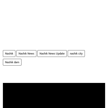
Nashik
Nashik News
Nashik News Update
nashik city
Nashik dam