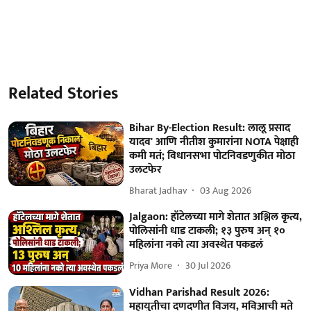
Related Stories
Bihar By-Election Result: लालू प्रसाद
यादव' आणि नीतीश कुमारांना NOTA पेक्षाही
कमी मतं; विधानसभा पोटनिवडणुकीत मोठा
उलटफेर
Bharat Jadhav
03 Aug 2026
Jalgaon: हॉटेलच्या मागे शेतात अश्लिल कृत्य,
पोलिसांनी धाड टाकली; १३ पुरुष अन् १०
महिलांना नको त्या अवस्थेत पकडलं
Priya More
30 Jul 2026
Vidhan Parishad Result 2026:
महायुतीचा दणदणीत विजय, मविआची मते