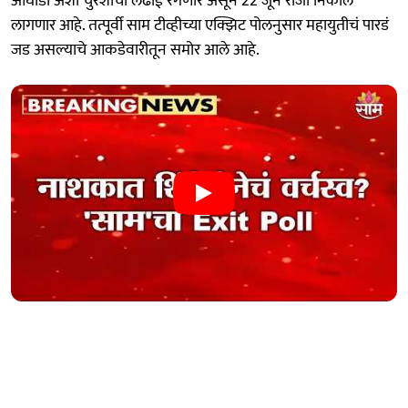
आघाडी अशी चुरशीची लढाई रंगणार असून 22 जून रोजी निकाल
लागणार आहे. तत्पूर्वी साम टीव्हीच्या एक्झिट पोलनुसार महायुतीचं पारडं
जड असल्याचे आकडेवारीतून समोर आले आहे.