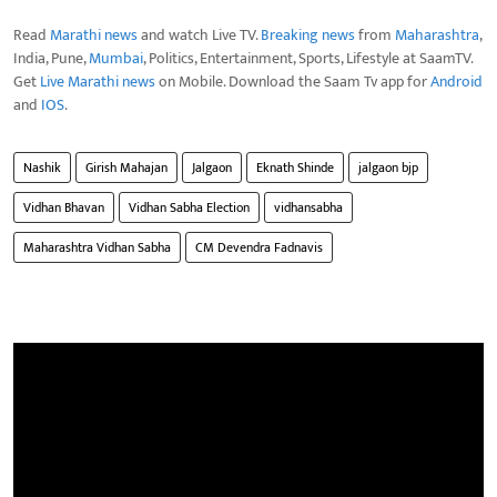
Read
Marathi news
and watch Live TV.
Breaking news
from
Maharashtra
,
India, Pune,
Mumbai
, Politics, Entertainment, Sports, Lifestyle at SaamTV.
Get
Live Marathi news
on Mobile. Download the Saam Tv app for
Android
and
IOS
.
Nashik
Girish Mahajan
Jalgaon
Eknath Shinde
jalgaon bjp
Vidhan Bhavan
Vidhan Sabha Election
vidhansabha
Maharashtra Vidhan Sabha
CM Devendra Fadnavis