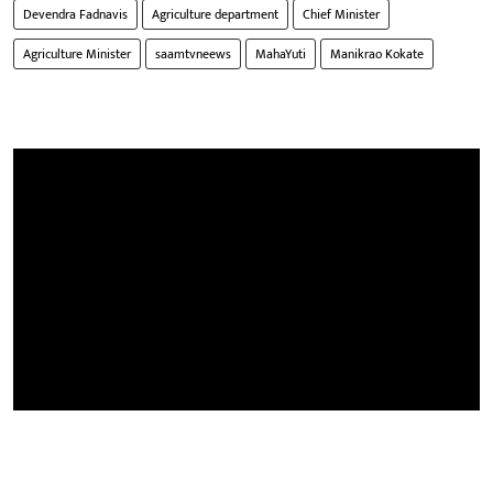
Devendra Fadnavis
Agriculture department
Chief Minister
Agriculture Minister
saamtvneews
MahaYuti
Manikrao Kokate