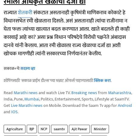
रमीला अधिकृत खेळाचा दर्जा द्या
राज्यात
शेतकरी
संकटात असतानाही कृषिमंत्री माणिकराव कोकाटे हे
विधानसभेत रमी खेळताना दिसले. असं असतानाही त्यांचा राजीनामा न
घेता फक्त त्यांच्या खात्यात बदल करण्यात आला. खाते बदलले ही काही
कारवाई आहे का? असा प्रश्न विधान परिषदेचे विरोधी पक्षनेते अंबादास
दानवे यांनी केलाय. आता रमी खेळाला राज्य खेळाचा दर्जा द्या अशी
खोचक मागणीही त्यांनी सरकारच्या निर्णयानंतर केलीय.
सकाळ+चे
सदस्य व्हा
शॉपिंगसाठी 'सकाळ प्राईम डील्स'च्या भन्नाट ऑफर्स पाहण्यासाठी
क्लिक करा
.
Read
Marathi news
and watch Live TV.
Breaking news
from
Maharashtra
,
India, Pune,
Mumbai
, Politics, Entertainment, Sports, Lifestyle at SaamTV.
Get
Live Marathi news
on Mobile. Download the Saam Tv app for
Android
and
IOS
.
Agriculture
BJP
NCP
saamtv
Ajit Pawar
Minister