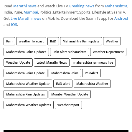
Read
Marathi news
and watch Live TV.
Breaking news
from
Maharashtra
,
India, Pune,
Mumbai
, Politics, Entertainment, Sports, Lifestyle at SaamTV.
Get
Live Marathi news
on Mobile. Download the Saam Tv app for
Android
and
IOS
.
Rain
weather forecast
IMD
Maharashtra Rain update
Weather
Maharashtra Rains Updates
Rain Alert Maharashtra
Weather Department
Weather Update
Latest Marathi News
maharashtra rain news live
Maharashtra Rains Update
Maharashtra Rains
RainAlert
Maharashtra Weather Update
IMD alert
Maharashtra Weather
Maharashtra Rain Updates
Mumbai Weather Update
Maharashtra Weather Updates
weather report