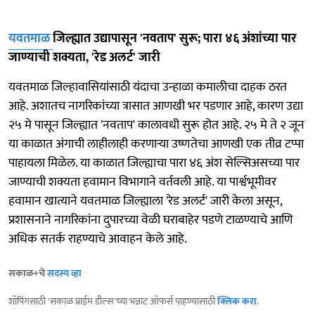
यवतमाळ
जिल्ह्यात उद्यापासून 'नवताप' सुरू; पारा ४६ अंशांच्या पार
जाण्याची शक्यता, 'रेड अलर्ट' जारी
यवतमाळ जिल्हावासियांसाठी यंदाचा उन्हाळा कमालीचा दाहक ठरत
आहे. अशातच नागरिकांच्या त्रासात आणखी भर पडणार आहे, कारण उद्या
२५ मे पासून जिल्ह्यात 'नवताप' कालावधी सुरू होत आहे. २५ मे ते २ जून
या काळात अंगाची लाहीलाही करणाऱ्या उष्णतेचा आणखी एक तीव्र टप्पा
पाहायला मिळेल. या काळात जिल्ह्याचा पारा ४६ अंश सेल्सिअसच्या पार
जाण्याची शक्यता हवामान विभागाने वर्तवली आहे. या पार्श्वभूमीवर
हवामान खात्याने यवतमाळ जिल्ह्याला 'रेड अलर्ट' जारी केला असून,
प्रशासनाने नागरिकांना दुपारच्या वेळी घराबाहेर पडणे टाळण्याचे आणि
अधिक सतर्क राहण्याचे आवाहन केले आहे.
सकाळ+चे
सदस्य व्हा
शॉपिंगसाठी 'सकाळ प्राईम डील्स'च्या भन्नाट ऑफर्स पाहण्यासाठी
क्लिक करा
.