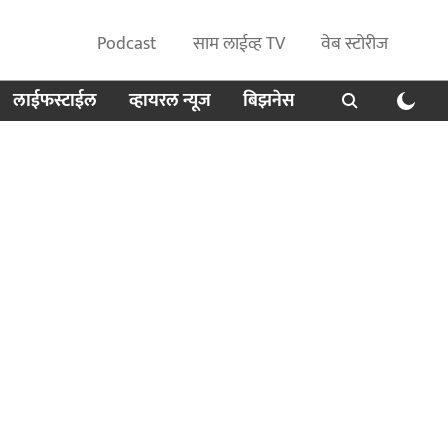
Podcast
साम लाईव्ह TV
वेब स्टोरीज
लाईफस्टाईल
व्हायरल न्यूज
बिझनेस