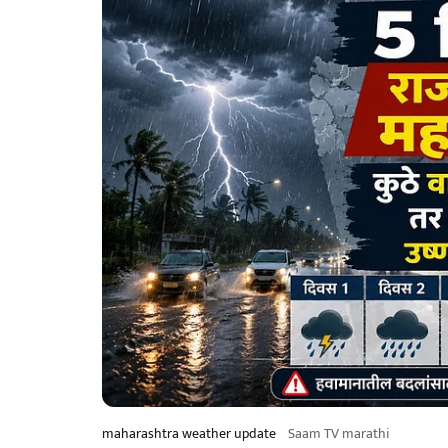
maharashtra weather update
Saam TV marathi