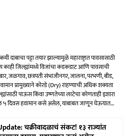
कमी दाबाचा पट्टा तयार झाल्यामुळे महाराष्ट्रात पावसासाठी
स काही जिल्ह्यांमध्ये विजांचा कडकडाट आणि पावसाची
ुरबार, जळगाव, छत्रपती संभाजीनगर, जालना, परभणी, बीड,
 हवामान प्रामुख्याने कोरडे (Dry) राहण्याची अधिक शक्यता
्ह्यांसाठी पाऊस किंवा उष्णतेच्या लाटेचा कोणताही इशारा
ील ५ दिवस हवामान कसे असेल, याबाबत जाणून घेऊयात...
date: चक्रीवादळाचं संकट! १३ राज्यांत