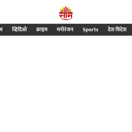
ीज
व्हिडिओ
क्राइम
मनोरंजन
Sports
देश विदेश