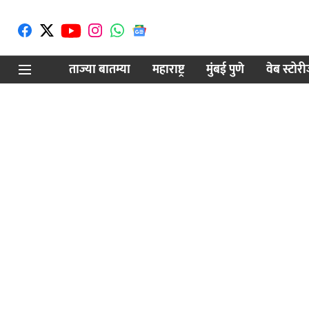
ताज्या बातम्या
महाराष्ट्र
मुंबई पुणे
वेब स्टोर