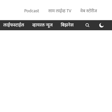
Podcast
साम लाईव्ह TV
वेब स्टोरीज
लाईफस्टाईल
व्हायरल न्यूज
बिझनेस