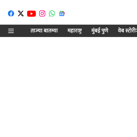
ताज्या बातम्या
महाराष्ट्र
मुंबई पुणे
वेब स्टोर