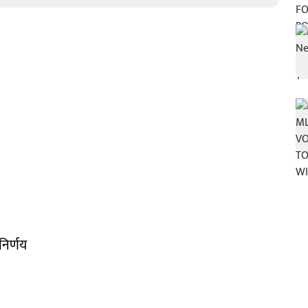
िर्णय