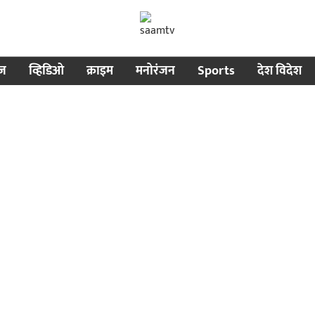
ीज
व्हिडिओ
क्राइम
मनोरंजन
Sports
देश विदेश