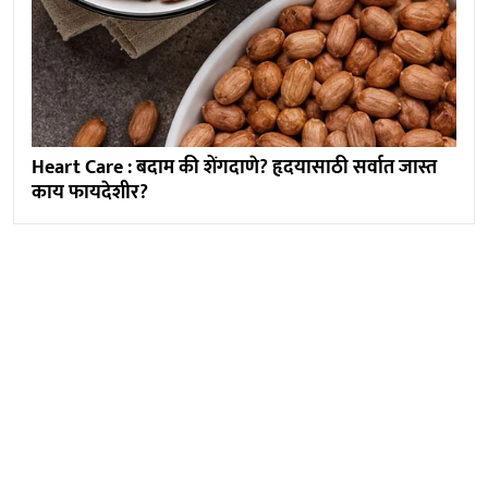
Heart Care : बदाम की शेंगदाणे? हृदयासाठी सर्वात जास्त
काय फायदेशीर?