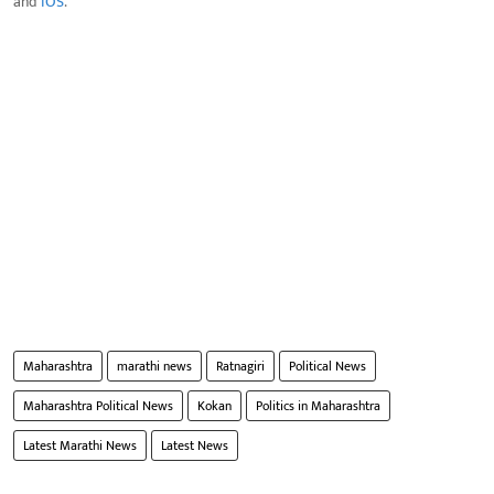
and
IOS
.
Maharashtra
marathi news
Ratnagiri
Political News
Maharashtra Political News
Kokan
Politics in Maharashtra
Latest Marathi News
Latest News