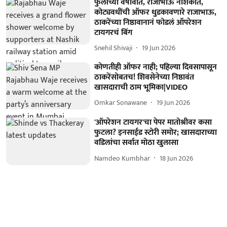
फुलांच्या वर्षावात, राजाभाऊ नाशकात,
कोट्यवधींची ऑफर धुडकावणारे राजाभाऊ,
ठाकरेंच्या निष्ठावानानं फोडलं ऑपरेशन
टायगरचं बिंग
Snehil Shivaji
19 Jun 2026
कोणतीही ऑफर नाही; पहिल्या दिवसापासून
ठाकरेंसोबतच! शिवसेनेच्या निष्ठावंत
खासदाराची ठाम भूमिका|VIDEO
Omkar Sonawane
19 Jun 2026
'ऑपरेशन टायगर'चा पेपर मातोश्रीवर कसा
फुटला? इनसाईड स्टोरी समोर; खासदाराच्या
वडिलांचा सर्वात मोठा खुलासा
Namdeo Kumbhar
18 Jun 2026