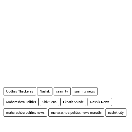
Uddhav Thackeray
Nashik
saam tv
saam tv news
Maharashtra Politics
Shiv Sena
Eknath Shinde
Nashik News
maharashtra politics news
maharashtra politics news marathi
nashik city