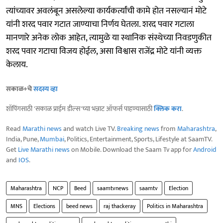
त्यांच्यावर अवलंबून असलेल्या कार्यकर्त्यांची कामे होत नसल्यानं मोटे
यांनी शरद पवार गटात जाण्याचा निर्णय घेतला. शरद पवार गटाला
मानणारे अनेक लोक आहेत, त्यामुळे या स्थानिक संस्थेच्या निवडणुकीत
शरद पवार गटाचा विजय होईल, असा विश्वास राजेंद्र मोटे यांनी व्यक्त
केलाय.
सकाळ+चे
सदस्य व्हा
शॉपिंगसाठी 'सकाळ प्राईम डील्स'च्या भन्नाट ऑफर्स पाहण्यासाठी
क्लिक करा
.
Read
Marathi news
and watch Live TV.
Breaking news
from
Maharashtra
,
India, Pune,
Mumbai
, Politics, Entertainment, Sports, Lifestyle at SaamTV.
Get
Live Marathi news
on Mobile. Download the Saam Tv app for
Android
and
IOS
.
Maharashtra
NCP
Beed
saamtvnews
saamtv
Election
MNS
Elections
beed news
raj thackeray
Politics in Maharashtra