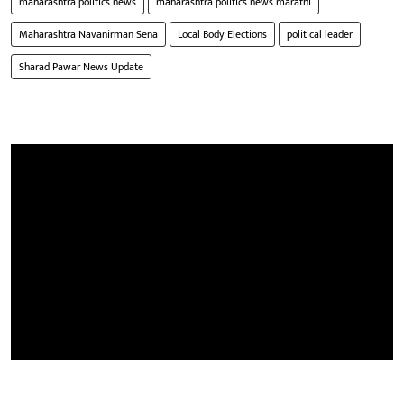
maharashtra politics news
maharashtra politics news marathi
Maharashtra Navanirman Sena
Local Body Elections
political leader
Sharad Pawar News Update