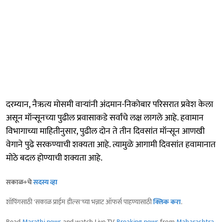
दरम्यान, नैऋत्य मोसमी वाऱ्यांनी अंदमान-निकोबार परिसरात प्रवेश केला
असून मॉन्सूनच्या पुढील प्रवासाकडे सर्वांचे लक्ष लागले आहे. हवामान
विभागाच्या माहितीनुसार, पुढील दोन ते तीन दिवसांत मॉन्सून आणखी
वेगाने पुढे सरकण्याची शक्यता आहे. त्यामुळे आगामी दिवसांत हवामानात
मोठे बदल होण्याची शक्यता आहे.
सकाळ+चे
सदस्य व्हा
शॉपिंगसाठी 'सकाळ प्राईम डील्स'च्या भन्नाट ऑफर्स पाहण्यासाठी
क्लिक करा
.
Read
Marathi news
and watch Live TV.
Breaking news
from
Maharashtra
,