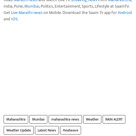
India, Pune,
Mumbai
, Politics, Entertainment, Sports, Lifestyle at SaamTV.
Get
Live Marathi news
on Mobile. Download the Saam Tv app for
Android
and
IOS
.
Maharashtra
Mumbai
maharashtra news
Weather
RAIN ALERT
Weather Update
Latest News
Heatwave