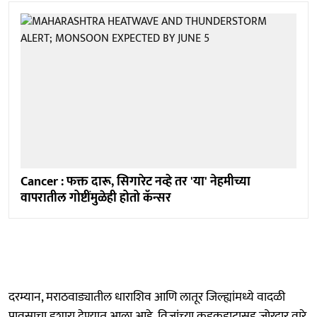
Cancer : फक्त दारू, सिगारेट नव्हे तर 'या' नेहमीच्या
वापरातील गोष्टींमुळेही होतो कॅन्सर
दरम्यान, मराठवाड्यातील धाराशिव आणि लातूर जिल्ह्यांमध्ये वादळी
पावसाचा इशारा देण्यात आला आहे. विजांच्या कडकडाटासह जोरदार वारे