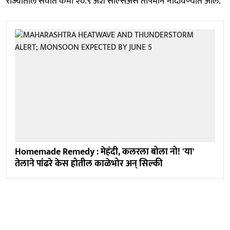
राज्यातील सर्वात कमी २०.९ अंश सेल्सिअस तापमान नोंदविण्यात आले.
Homemade Remedy : मेहंदी, कलरला बोला नो! 'या'
तेलाने पांढरे केस होतील काळेभोर अन् सिल्की