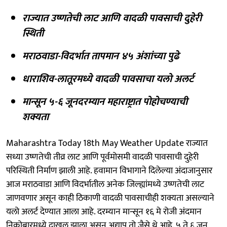
राज्यात उष्णतेची लाट आणि वादळी पावसाची दुहेरी
स्थिती
मराठवाडा-विदर्भात तापमान ४५ अंशांच्या पुढे
धाराशिव-लातूरमध्ये वादळी पावसाचा यलो अलर्ट
मान्सून ५-६ जूनदरम्यान महाराष्ट्रात पोहोचण्याची
शक्यता
Maharashtra Today 18th May Weather Update राज्यात
सध्या उष्णतेची तीव्र लाट आणि पूर्वमोसमी वादळी पावसाची दुहेरी
परिस्थिती निर्माण झाली आहे. हवामान विभागाने दिलेल्या अंदाजानुसार
आज मराठवाडा आणि विदर्भातील अनेक जिल्ह्यांमध्ये उष्णतेची लाट
जाणवणार असून काही ठिकाणी वादळी पावसाचीही शक्यता असल्याने
यलो अलर्ट देण्यात आला आहे. दरम्यान मान्सून १६ मे रोजी अंदमान
निकोबारमध्ये दाखल झाला असून अद्याप तो जैसे थे आहे. ५ ते ६ जून