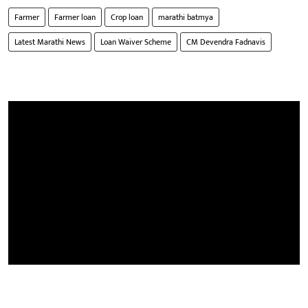
Farmer
Farmer loan
Crop loan
marathi batmya
Latest Marathi News
Loan Waiver Scheme
CM Devendra Fadnavis