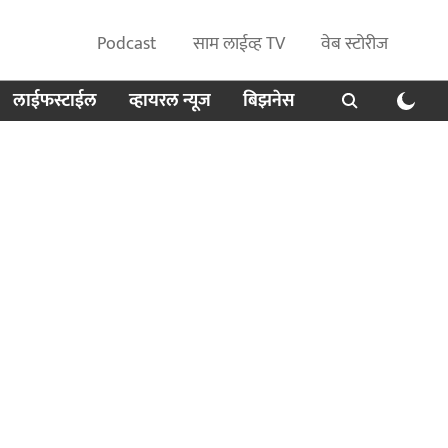
Podcast
साम लाईव्ह TV
वेब स्टोरीज
लाईफस्टाईल
व्हायरल न्यूज
बिझनेस