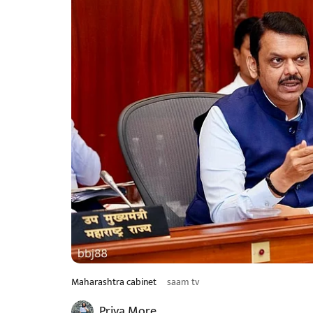
Maharashtra cabinet
saam tv
Priya More