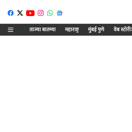
ताज्या बातम्या
महाराष्ट्र
मुंबई पुणे
वेब स्टोर