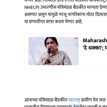
येणार आहे. त्यासाठी हाय एनर्जी मेडिकल सायक्लो
NHECP) उभारणीस मंत्रिमंडळ बैठकीत मान्यता देण्या
असणार असून यामुळे गरजू नागरिकांना मोठा दिलासा
या प्रणालीचा वापर करता येणार आहे.
Maharasht
'दे धक्का';
आजच्या मंत्रिमंडळ बैठकीत
महाराष्ट्र
ग्रामीण पेय जल