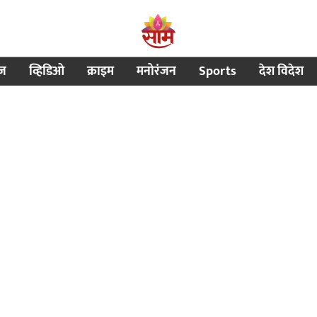
ीज
व्हिडिओ
क्राइम
मनोरंजन
Sports
देश विदेश