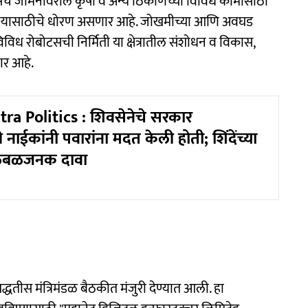
ेच जमिनीवरील कृषी व अन्य ठिकाणच्या विविध कामांसाठी
करण्यासाठीचे धोरण असणार आहे. जोखमीच्या आणि अवघड
िविध रोबोटसची निर्मिती या क्षेत्रातील संशोधन व विकास,
ार आहे.
a Politics : शिवसेनेचे सरकार
 नाईकांनी पवारांना मदत केली होती; शिंदेंच्या
खळबळजनक दावा
पद्धतीस मंत्रिमंडळ बैठकीत मंजुरी देण्यात आली. हा