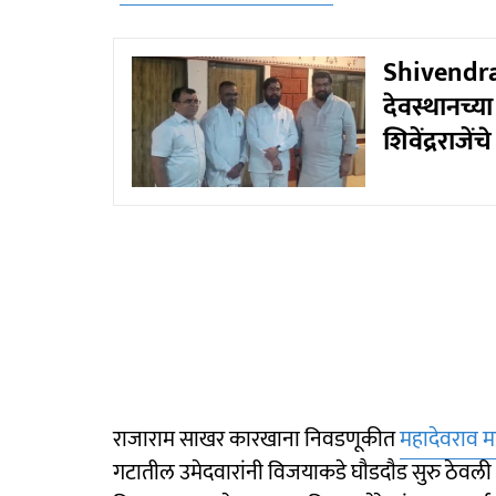
Shivendrar
देवस्थानच्या
शिवेंद्रराजें
राजाराम साखर कारखाना निवडणूकीत
महादेवराव म
गटातील उमेदवारांनी विजयाकडे घाैडदाैड सुरु ठेवल