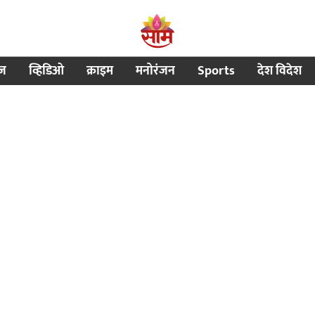
ीज
व्हिडिओ
क्राइम
मनोरंजन
Sports
देश विदेश