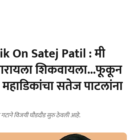
On Satej Patil : मी
 मारायला शिकवायला...फूकून
 महाडिकांचा सतेज पाटलांना
टाने विजयी घाैडदाैड सुरु ठेवली आहे.