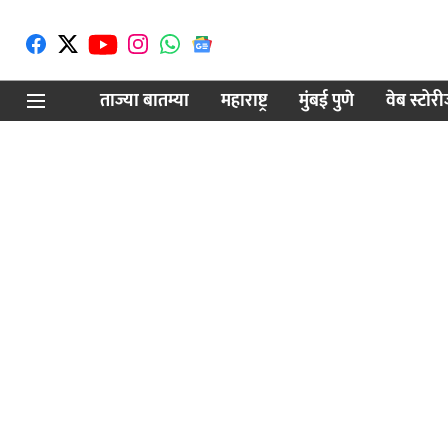
ताज्या बातम्या
महाराष्ट्र
मुंबई पुणे
वेब स्टोर