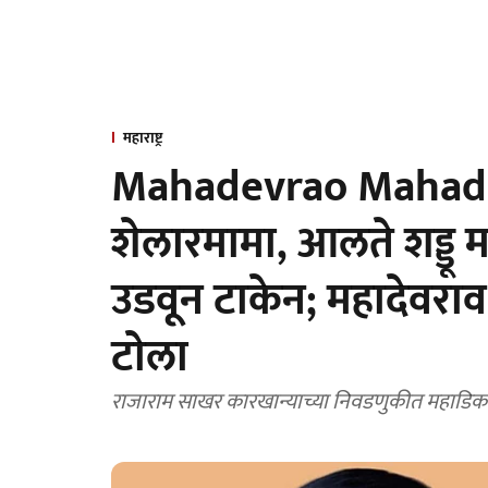
महाराष्ट्र
Mahadevrao Mahadik 
शेलारमामा, आलते शड्डू
उडवून टाकेन; महादेवराव
टाेला
राजाराम साखर कारखान्याच्या निवडणुकीत महाडिक ग