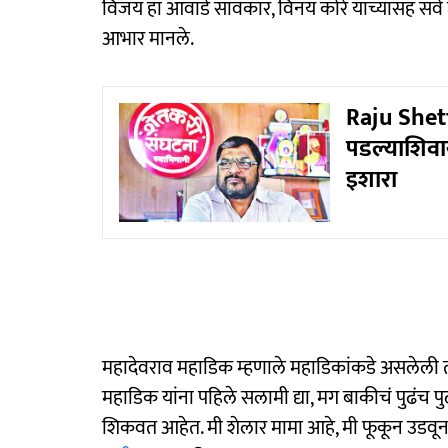
विजय हा आवाडे सावकार, विनय काेरे यांच्यासह सर्व
आभार मानले.
Raju Shetti
पडल्याशिवाय र
इशारा
महादेवराव महाडिक म्हणाले महाडिकांकडे असलेल
महाडिक यांना पहिले सलामी द्या, मग बाकीचं पुढंच पुढं 
शिकवत आहेत. मी शेलार मामा आहे, मी फूकून उडवू