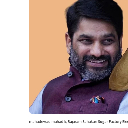
mahadevrao mahadik, Rajaram Sahakari Sugar Factory Elec