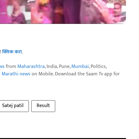
ठी
क्लिक करा
.
ws
from
Maharashtra
, India, Pune,
Mumbai
, Politics,
e Marathi news
on Mobile. Download the Saam Tv app for
Satej patil
Result