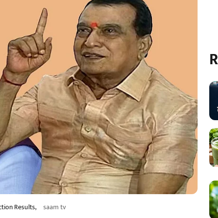
R
tion Results,
saam tv