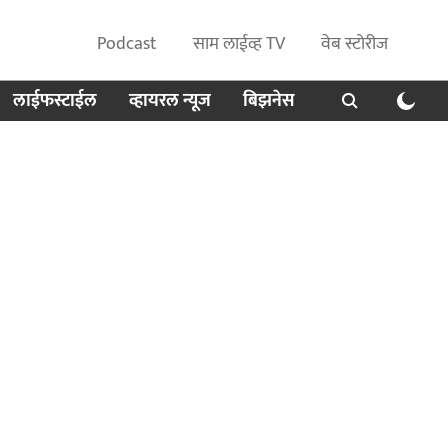
Podcast
साम लाईव्ह TV
वेब स्टोरीज
लाईफस्टाईल
व्हायरल न्यूज
बिझनेस