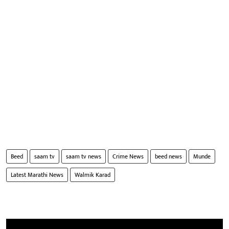
Beed
saam tv
saam tv news
Crime News
beed news
Munde
Latest Marathi News
Walmik Karad