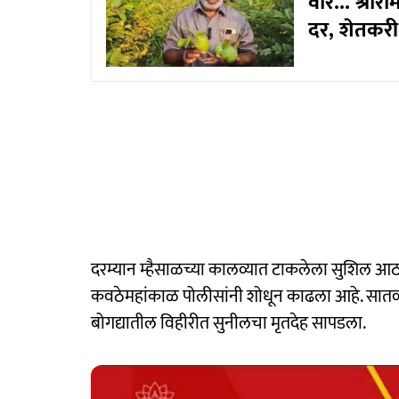
वार... श्रीर
दर, शेतकर
दरम्यान म्हैसाळच्या कालव्यात टाकलेला सुशिल आठवल
कवठेमहांकाळ पोलीसांनी शोधून काढला आहे. सातव्या 
बोगद्यातील विहीरीत सुनीलचा मृतदेह सापडला.