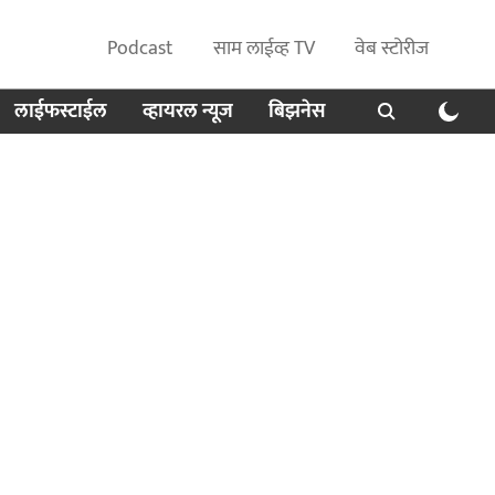
Podcast
साम लाईव्ह TV
वेब स्टोरीज
लाईफस्टाईल
व्हायरल न्यूज
बिझनेस