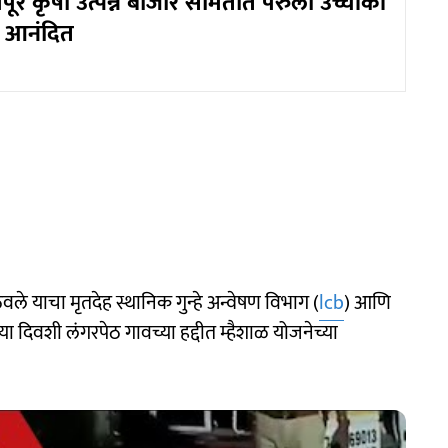
ामपूर कृषी उत्पन्न बाजार समितीत पेरुला उच्चांकी
ी आनंदित
े याचा मृतदेह स्थानिक गुन्हे अन्वेषण विभाग (
lcb
) आणि
दिवशी लंगरपेठ गावच्या हद्दीत म्हैशाळ योजनेच्या