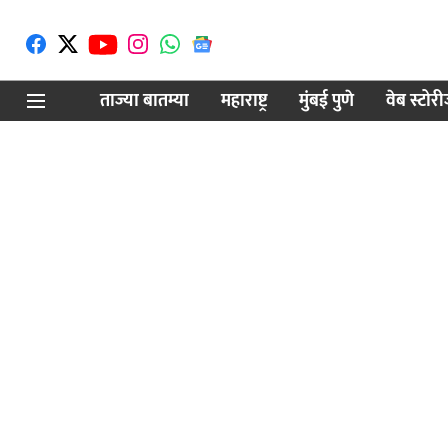
ताज्या बातम्या
महाराष्ट्र
मुंबई पुणे
वेब स्टोर