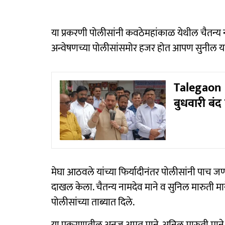
या प्रकरणी पोलीसांनी कवठेमहांकाळ येथील चैतन्य नाम
अन्वेषणच्या पोलीसांसमोर हजर होत आपण सुनील य
Talegaon 
बुधवारी बं
मेघा आठवले यांच्या फिर्यादीनंतर पाेलीसांनी पाच जणा
दाखल केला. चैतन्य नामदेव माने व सुनिल मारुती मान
पोलीसांच्या ताब्यात दिले.
या प्रकरणातील अनुज अमृत माने, अनिल मारुती मान