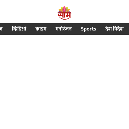
ीज
व्हिडिओ
क्राइम
मनोरंजन
Sports
देश विदेश