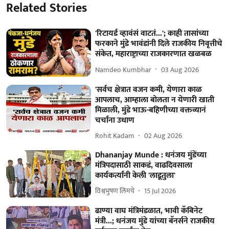
Related Stories
'रिटायर्ड व्हावंसं वाटतं...'; काही तासांच्या
फरकाने मुंडे भावंडांनी दिले राजकीय निवृत्तीचे
संकेत, महाराष्ट्राच्या राजकारणात खळबळ
Namdeo Kumbhar
03 Aug 2026
'सर्वच क्षेत्रात वजन कमी, येणारा काळ
आपलाच, आम्हाला बोलता न येणारी खाती
मिळाली, मुंडे भाऊ-बहिणीच्या वक्तव्यानं
चर्चांना उधाण
Rohit Kadam
02 Aug 2026
Dhananjay Munde : धनंजय मुंडेंच्या
मंत्रिपदासाठी साकडं, वाढदिवसाला
कार्यकर्त्यांनी केली 'लाडूतुला'
विश्वभुषण लिमये
15 Jul 2026
ढाण्या वाघ मंत्रिमंडळात, भावी कॅबिनेट
मंत्री...; धनंजय मुंडे यांच्या बॅनर्सने राजकीय