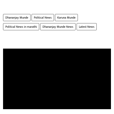
Dhananjay Munde
Political News
Karuna Munde
Political News in marathi
Dhananjay Munde News
Latest News