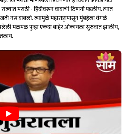
ीट ऐका. मुंबईतील मराठी माणसाला डिवचणारं हे विधान आयआयटी
च राज्यात मराठी - हिंदीवरून वादाची ठिणगी पडलीय. त्यात
खती नस दाबली. ज्यामुळे महाराष्ट्रापासून मुंबईला वेगळं
ाचलेली मळमळ पुन्हा एकदा बाहेर ओकायला सुरुवात झालीय,
 घेतलाय.