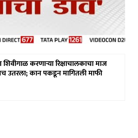
ना शिवीगाळ करणाऱ्या रिक्षाचालकाचा माज
ंतच उतरला; कान पकडून मागितली माफी