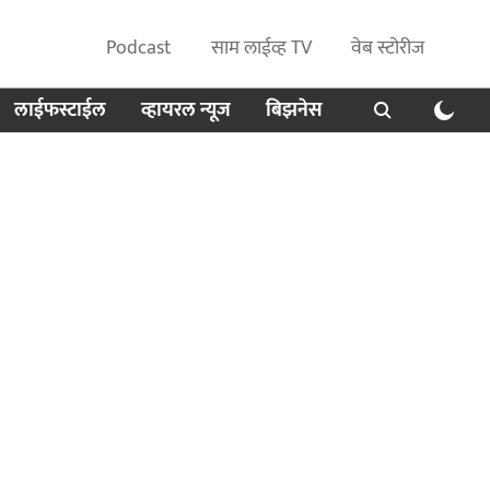
Podcast
साम लाईव्ह TV
वेब स्टोरीज
लाईफस्टाईल
व्हायरल न्यूज
बिझनेस