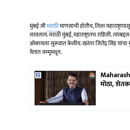
मुंबई जी
मराठी
माणसाची होतीच, तिला महाराष्ट्रापा
लावलाय. मराठी मुंबई, महाराष्ट्रातच राहिली. त्याबद
ओकायला सुरूवात केलीय. खरंतर जितेंद्र सिंह यांचा मुं
येतात जम्मूमधून.
Maharasht
मोठा, शेतकऱ