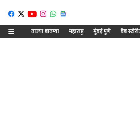
ताज्या बातम्या
महाराष्ट्र
मुंबई पुणे
वेब स्टोर