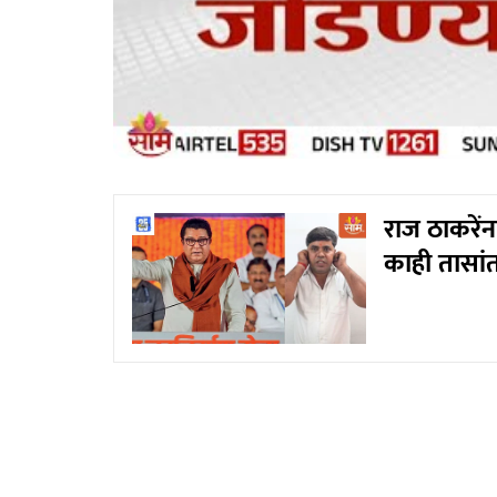
राज ठाकरें
काही तासा