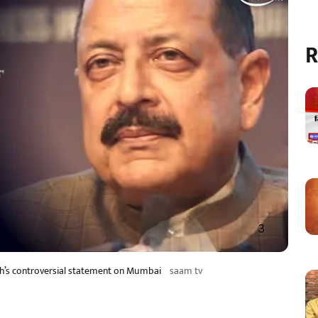
R
ngh’s controversial statement on Mumbai
saam tv