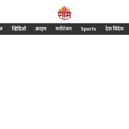
ीज
व्हिडिओ
क्राइम
मनोरंजन
Sports
देश विदेश