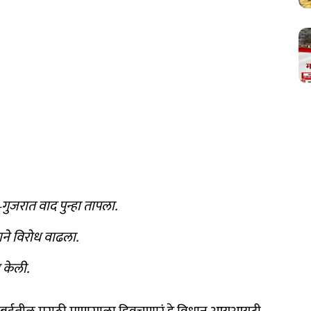
ंबई–गुजरात वाद पुन्हा तापला.
ाने विरोध वाढला.
 केली.