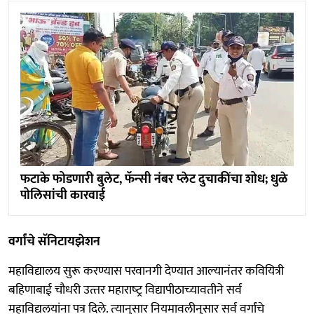
फटाके फोडणारी बुलेट, फॅन्‍सी नंबर प्‍लेट दुचाकींचा शोध; धुळे
पोलिसांची कारवाई
वर्गांचे सॅनिटायझेशन
महाविद्यालय सुरू करण्यास परवानगी देण्यात आल्‍यानंतर कवियित्री
बहिणाबाई चौधरी उत्‍तर महाराष्‍ट्र विद्यापीठाच्‍यावतीने सर्व
महाविद्यलयांना पत्र दिले. त्‍यानुसार नियमावलीनुसार सर्व वर्गांचे