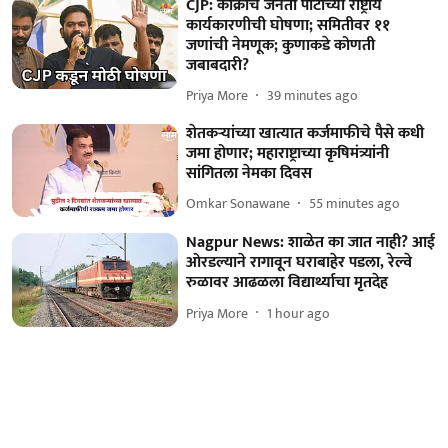
CJP: कॉक्रोच जनता पार्टीच्या राष्ट्रीय
कार्यकारणीची घोषणा; समितीवर ११
जणांची नेमणूक; कुणाकडे कोणती
जबाबदारी?
Priya More
39 minutes ago
शेतकऱ्यांच्या खात्यात कर्जमाफीचे पैसे कधी
जमा होणार; महाराष्ट्राच्या कृषिमंत्र्यांनी
सांगितला नेमका दिवस
Omkar Sonawane
55 minutes ago
Nagpur News: शाळेत का जात नाही? आई
ओरडल्याने रागावून घराबाहेर पडला, रेल्वे
रुळावर आढळला विद्यार्थ्याचा मृतदेह
Priya More
1 hour ago