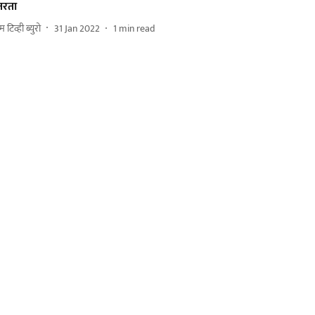
तरता
 टिव्ही ब्युरो
31 Jan 2022
1
min read