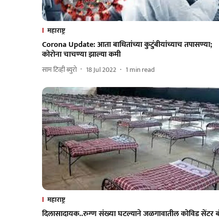
महाराष्ट्र
Corona Update: आता बाधितांच्या कुटुंबीयांच्याच तपासण्या;
कोरोना चाचण्या झाल्या कमी
साम टिव्ही ब्युरो
18 Jul 2022
1
min read
महाराष्ट्र
दिलासादायक..रुग्ण संख्‍या घटल्याने जळगावातील कोविड सेंटर ब