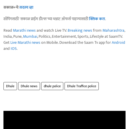
सकाळ+चे
सदस्य व्हा
शॉपिंगसाठी 'सकाळ प्राईम डील्स'च्या भन्नाट ऑफर्स पाहण्यासाठी
क्लिक करा
.
Read
Marathi news
and watch Live TV.
Breaking news
from
Maharashtra
,
India, Pune,
Mumbai
, Politics, Entertainment, Sports, Lifestyle at SaamTV.
Get
Live Marathi news
on Mobile. Download the Saam Tv app for
Android
and
IOS
.
Dhule
Dhule news
dhule police
Dhule Traffice police