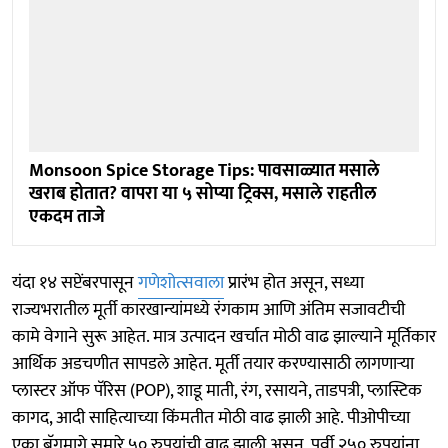
Monsoon Spice Storage Tips: पावसाळ्यात मसाले
खराब होतात? वापरा या ५ सोप्या ट्रिक्स, मसाले राहतील
एकदम ताजे
यंदा १४ सप्टेंबरपासून
गणेशोत्सवाला
प्रारंभ होत असून, सध्या
राज्यभरातील मूर्ती कारखान्यांमध्ये रंगकाम आणि अंतिम सजावटीची
कामे वेगाने सुरू आहेत. मात्र उत्पादन खर्चात मोठी वाढ झाल्याने मूर्तिकार
आर्थिक अडचणीत सापडले आहेत. मूर्ती तयार करण्यासाठी लागणाऱ्या
प्लास्टर ऑफ पॅरिस (POP), शाडू माती, रंग, रसायने, ताडपत्री, प्लास्टिक
कागद, आदी साहित्याच्या किंमतीत मोठी वाढ झाली आहे. पीओपीच्या
एका बॅगमागे सुमारे ५० रुपयांची वाढ झाली असून, पूर्वी २५० रुपयांना