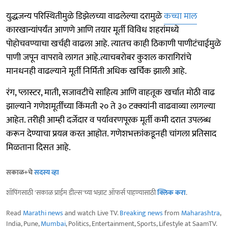
युद्धजन्य परिस्थितीमुळे डिझेलच्या वाढलेल्या दरामुळे
कच्चा माल
कारखान्यांपर्यंत आणणे आणि तयार मूर्ती विविध शहरांमध्ये
पोहोचवण्याचा खर्चही वाढला आहे. त्यातच काही ठिकाणी पाणीटंचाईमुळे
पाणी जपून वापरावे लागत आहे.त्याचबरोबर कुशल कारागिरांचे
मानधनही वाढल्याने मूर्ती निर्मिती अधिक खर्चिक झाली आहे.
रंग, प्लास्टर, माती, सजावटीचे साहित्य आणि वाहतूक खर्चात मोठी वाढ
झाल्याने गणेशमूर्तींच्या किंमती २० ते ३० टक्क्यांनी वाढवाव्या लागल्या
आहेत. तरीही आम्ही दर्जेदार व पर्यावरणपूरक मूर्ती कमी दरात उपलब्ध
करून देण्याचा प्रयत्न करत आहोत. गणेशभक्तांकडूनही चांगला प्रतिसाद
मिळताना दिसत आहे.
सकाळ+चे
सदस्य व्हा
शॉपिंगसाठी 'सकाळ प्राईम डील्स'च्या भन्नाट ऑफर्स पाहण्यासाठी
क्लिक करा
.
Read
Marathi news
and watch Live TV.
Breaking news
from
Maharashtra
,
India, Pune,
Mumbai
, Politics, Entertainment, Sports, Lifestyle at SaamTV.