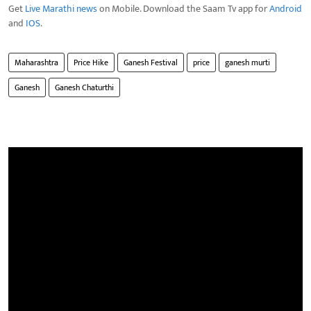
Get
Live Marathi news
on Mobile. Download the Saam Tv app for
Android
and
IOS
.
Maharashtra
Price Hike
Ganesh Festival
price
ganesh murti
Ganesh
Ganesh Chaturthi