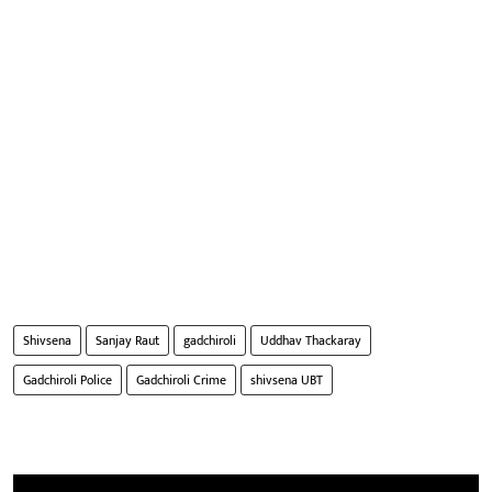
Shivsena
Sanjay Raut
gadchiroli
Uddhav Thackaray
Gadchiroli Police
Gadchiroli Crime
shivsena UBT