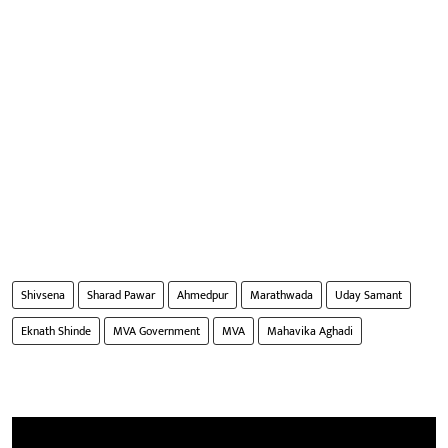
Shivsena
Sharad Pawar
Ahmedpur
Marathwada
Uday Samant
Eknath Shinde
MVA Government
MVA
Mahavika Aghadi