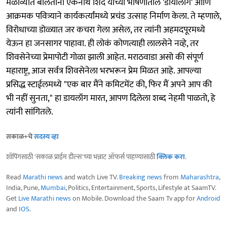
मेळाव्यात बोलताना एकनाथ शिंदे यांच्या भाषणातील 'डायालॉग' आणि
आक्रमक पवित्र्याने कार्यकर्त्यांमध्ये प्रचंड उत्साह निर्माण केला. ते म्हणाले,
विरोधाच्या डोळ्यात जर कचरा गेला असेल, तर त्यांनी अहमदपूरमध्ये
येऊन हा जनसागर पाहावा. ही लोकं कोणत्याही लालसेने नव्हे, तर
शिवसेनेच्या प्रेमापोटी गोळा झाली आहेत. मराठवाडा असो की संपूर्ण
महाराष्ट्र, आज सर्वत्र शिवसेनेला भरभरून प्रेम मिळत आहे. आपल्या
प्रसिद्ध स्टाईलमध्ये "एक बार मैंने कमिटमेंट की, फिर मैं अपने आप की
भी नहीं सुनता," हा डायलॉग मारत, आपण दिलेला शब्द नेहमी पाळतो, हे
त्यांनी सांगितले.
सकाळ+चे
सदस्य व्हा
शॉपिंगसाठी 'सकाळ प्राईम डील्स'च्या भन्नाट ऑफर्स पाहण्यासाठी
क्लिक करा
.
Read
Marathi news
and watch Live TV.
Breaking news
from
Maharashtra
,
India, Pune,
Mumbai
, Politics, Entertainment, Sports, Lifestyle at SaamTV.
Get
Live Marathi news
on Mobile. Download the Saam Tv app for
Android
and
IOS
.