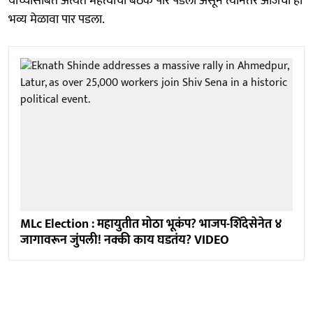
यांच्यासोबत अत्यंत महत्वाची बैठक पार पडली असून त्यानंतर आजचा हा
भव्य मेळावा पार पडला.
MLc Election : महायुतीत मोठा भूकंप? भाजप-शिंदेसेनेत ४
जागावरून जुंपली! नक्की काय घडतंय? VIDEO