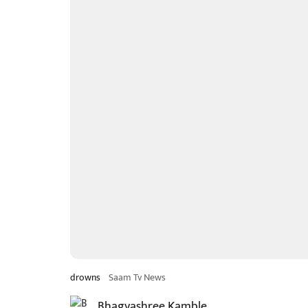
drowns
Saam Tv News
Bhagyashree Kamble