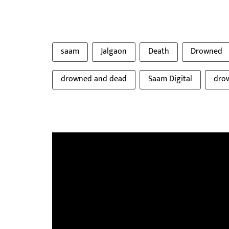
saam
Jalgaon
Death
Drowned
drowned and dead
Saam Digital
dro