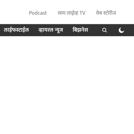
Podcast
साम लाईव्ह TV
वेब स्टोरीज
लाईफस्टाईल
व्हायरल न्यूज
बिझनेस