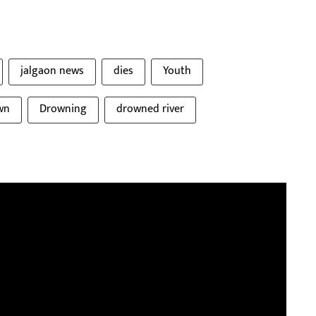
jalgaon news
dies
Youth
wn
Drowning
drowned river