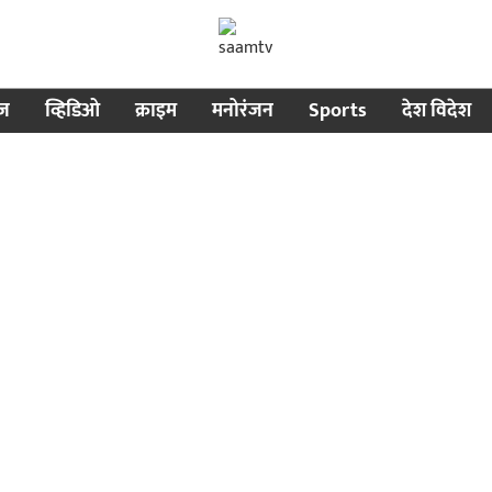
ीज
व्हिडिओ
क्राइम
मनोरंजन
Sports
देश विदेश