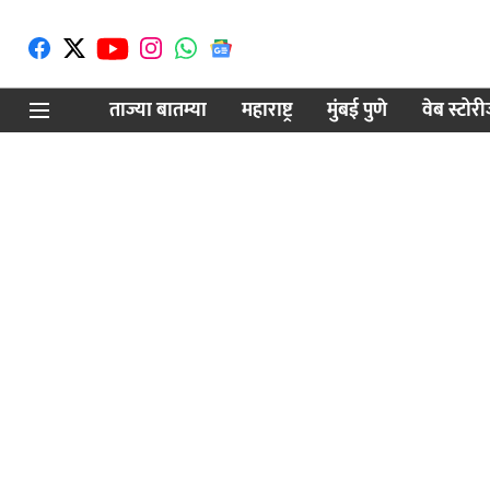
ताज्या बातम्या
महाराष्ट्र
मुंबई पुणे
वेब स्टोर