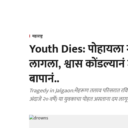
महाराष्ट्र
Youth Dies: पोहायला ग
लागला, श्वास कोंडल्या
बापानं..
Tragedy in Jalgaon:मेहरूण तलाव परिसरात रविव
अंदाजे २० वर्षे) या युवकाचा पोहत असताना दम लागून 