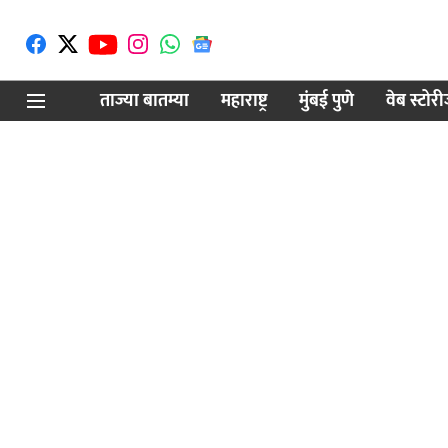
ताज्या बातम्या
महाराष्ट्र
मुंबई पुणे
वेब स्टोर