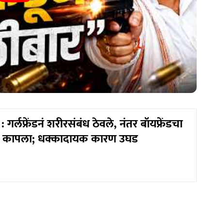
र्लफ्रेंडनं शरीरसंबंध ठेवले, नंतर बॉयफ्रेंडचा
पार्ट कापला; धक्कादायक कारण उघड