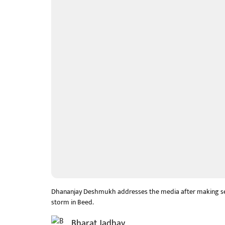
Dhananjay Deshmukh addresses the media after making seri
storm in Beed.
Bharat Jadhav