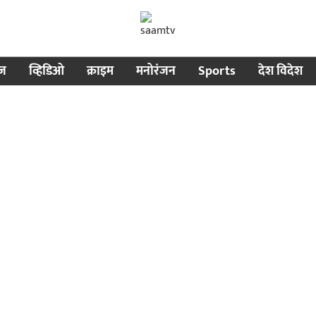
ीज
व्हिडिओ
क्राइम
मनोरंजन
Sports
देश विदेश