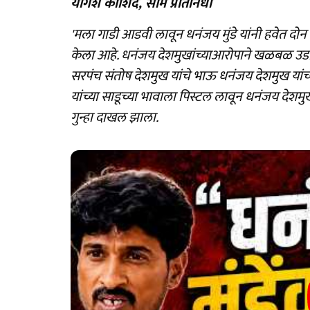
योगेश काशिद, साम प्रतिनिधी
'मला गाडी आडवी लावून धनंजय मुंडे यांनी हवेत दोन
केला आहे. धनंजय देशमुखांच्याआरोपाने खळबळ उडाली
सरपंच संतोष देशमुख यांचे भाऊ धनंजय देशमुख या
यांच्या साडूच्या भावाला पिस्टल लावून धनंजय देशमु
गुन्हा दाखल झाला.