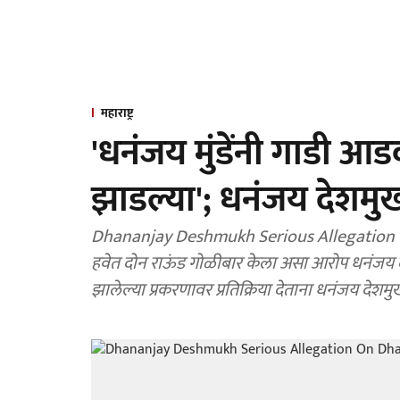
महाराष्ट्र
'धनंजय मुंडेंनी गाडी आ
झाडल्या'; धनंजय देशमु
Dhananjay Deshmukh Serious Allegation On Dhananjay Mund
हवेत दोन राऊंड गोळीबार केला असा आरोप धनंजय दे
झालेल्या प्रकरणावर प्रतिक्रिया देताना धनंजय देशम