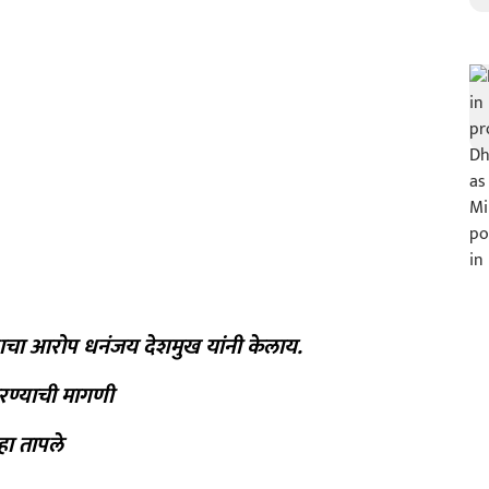
्याचा आरोप धनंजय देशमुख यांनी केलाय.
करण्याची मागणी
हा तापले