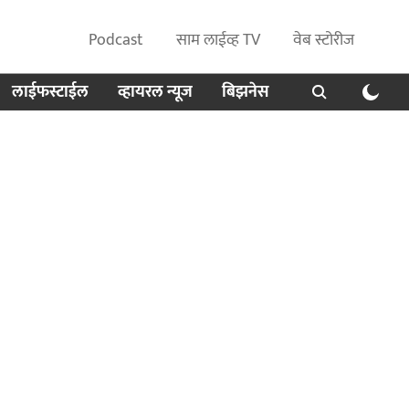
Podcast
साम लाईव्ह TV
वेब स्टोरीज
लाईफस्टाईल
व्हायरल न्यूज
बिझनेस