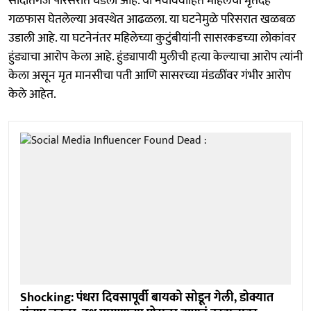
सादातगंज परिसरात घडली आहे. या नवविवाहित महिलेचा मृतदेह
गळफास घेतलेल्या अवस्थेत आढळला. या घटनेमुळे परिसरात खळबळ
उडाली आहे. या घटनेनंतर महिलेच्या कुटुंबीयांनी सासरकडच्या लोकांवर
हुंड्याचा आरोप केला आहे. हुंड्यापायी मुलीची हत्या केल्याचा आरोप त्यांनी
केला असून मृत मानसीचा पती आणि सासरच्या मंडळींवर गंभीर आरोप
केले आहेत.
Shocking: पंधरा दिवसापूर्वी बायको सोडून गेली, डोक्यात