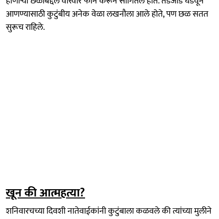
होणाऱ्या छळाबद्दल वारंवार फोन करून सांगितले होते. तडजोड घडवून
आणण्यासाठी कुटुंबीय अनेक वेळा लखनौला आले होते, पण छळ सतत
सुरूच राहिले.
खून की आत्महत्या?
शनिवारचच्या दिवशी नातेवाईकांनी कुटुंबाला कळवले की त्यांच्या मुलीने