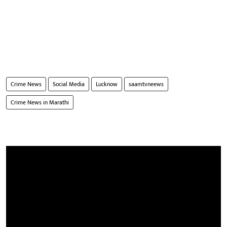
Crime News
Social Media
Lucknow
saamtvneews
Crime News in Marathi