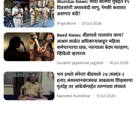
Mumbai News: मोठी बातमी! मुंबईत १५
दिवसांची जमावबंदी लागू, नेमकी कशावर
असणार बंदी?
Priya More
20 Jul 2026
Beed News: बीडमध्ये चाललंय काय?
आश्रम शाळेत अधिकाऱ्याकडून महिला
कर्मचाऱ्याचा छळ, नवऱ्याला बेदम मारहाण;
व्हिडिओ व्हायरल
Surabhi Jayashree Jagdish
16 Jul 2026
भय इथले संपेना! बीडमध्ये २४ तासांत २
हत्या; बसस्थानकाजवळ आढळला शिक्षकाचा
मृतदेह तर आंबेजोगाईत तरुणाला संपवलं
Namdeo Kumbhar
13 Jul 2026