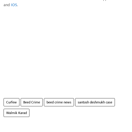
and
IOS
.
Curfew
Beed Crime
beed crime news
santosh deshmukh case
Walmik Karad