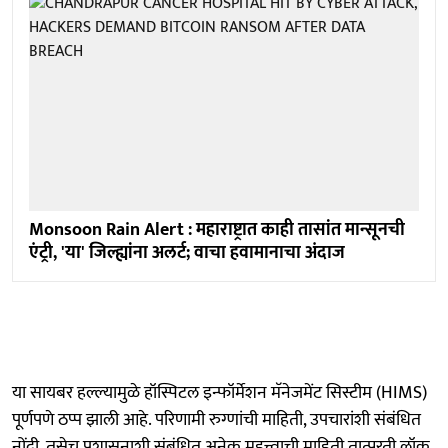
Monsoon Rain Alert : महाराष्ट्रात काही तासांत मान्सूनची
एंट्री, 'या' जिल्ह्यांना अलर्ट; वाचा हवामानाचा अंदाज
या सायबर हल्ल्यामुळे हॉस्पिटल इन्फॉर्मेशन मॅनेजमेंट सिस्टीम (HIMS)
पूर्णपणे ठप्प झाली आहे. परिणामी रुग्णांची माहिती, उपचारांशी संबंधित
नोंदी, तसेच प्रशासनाशी संबंधित अनेक महत्त्वाची माहिती तात्पुरती लॉक