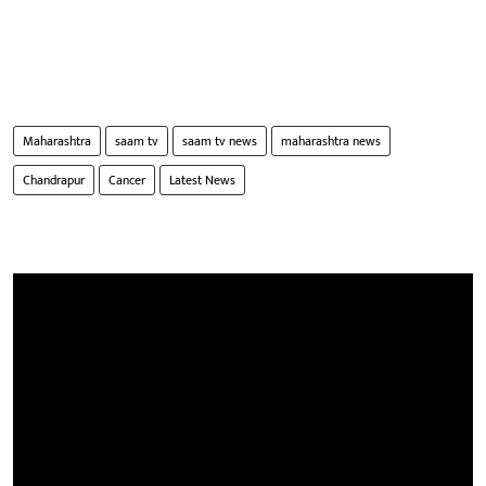
Maharashtra
saam tv
saam tv news
maharashtra news
Chandrapur
Cancer
Latest News